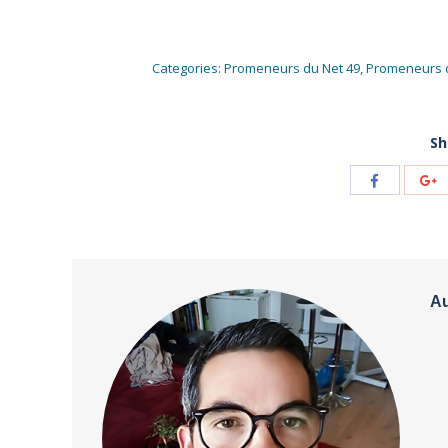
Categories:
Promeneurs du Net 49
,
Promeneurs d
Sh
Share
S
with
w
Facebook
G
Au