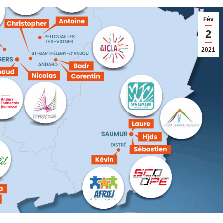
Fév
2
2021