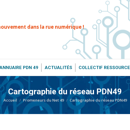
T ?
ANNUAIRE PDN 49
ACTUALITÉS
COLLECTIF RESS
mouvement dans la rue numérique !
ANNUAIRE PDN 49
ACTUALITÉS
COLLECTIF RESSOURCE
Cartographie du réseau PDN49
Vous êtes ici :
Accueil
Promeneurs du Net 49
Cartographie du réseau PDN49