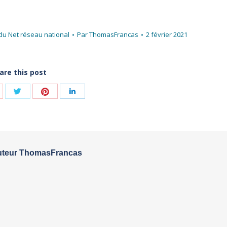
u Net réseau national
Par
ThomasFrancas
2 février 2021
are this post
Share
Share
hare
Share
with
with
ith
with
Twitter
Pinterest
oogle+
LinkedIn
teur
ThomasFrancas