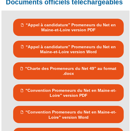
Documents officiels téléchargeables
“Appel à candidature” Promeneurs du Net en
Maine-et-Loire version PDF
“Appel à candidature” Promeneurs du Net en
Maine-et-Loire version Word
“Charte des Promeneurs du Net 49” au format
.docx
“Convention Promeneurs du Net en Maine-et-
Loire” version PDF
“Convention Promeneurs du Net en Maine-et-
Loire” version Word