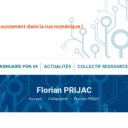
T ?
ANNUAIRE PDN 49
ACTUALITÉS
COLLECTIF RESS
mouvement dans la rue numérique !
ANNUAIRE PDN 49
ACTUALITÉS
COLLECTIF RESSOURCE
Florian PRIJAC
Vous êtes ici :
Accueil
Coéquipier
Florian PRIJAC