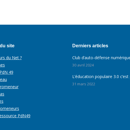
du site
Derniers articles
rs du Net ?
Club d’auto-défense numériqu
nes
30 avril 2024
 PdN 49
L’éducation populaire 3.0 c’est p
seau
31 mars 2022
Promeneur
cas
es
romeneurs
 ressource PdN49