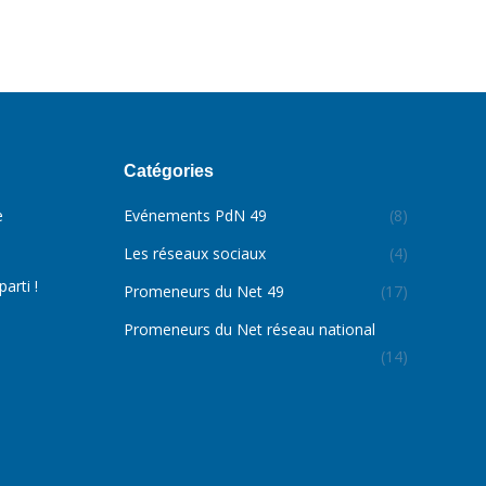
Catégories
e
Evénements PdN 49
(8)
Les réseaux sociaux
(4)
arti !
Promeneurs du Net 49
(17)
Promeneurs du Net réseau national
(14)