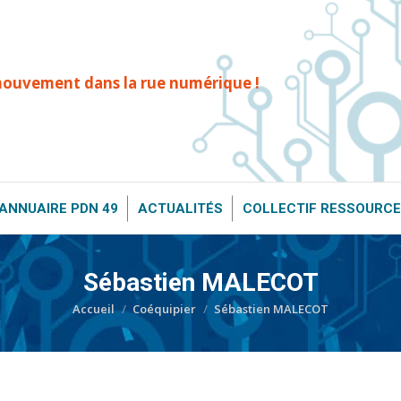
T ?
ANNUAIRE PDN 49
ACTUALITÉS
COLLECTIF RESS
mouvement dans la rue numérique !
ANNUAIRE PDN 49
ACTUALITÉS
COLLECTIF RESSOURCE
Sébastien MALECOT
Vous êtes ici :
Accueil
Coéquipier
Sébastien MALECOT